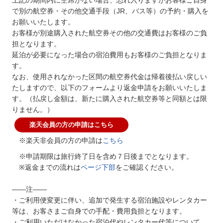
で別の航空券・その他交通手段（JR、バス等）の予約・購入を
お願いいたします。
お客様が別途購入された航空券その他の交通費はお客様のご負
担となります。
延泊が必要になった場合の宿泊費用もお客様のご負担となりま
す。
なお、使用されなかった区間の航空券代金は帰着後払い戻しい
たしますので、以下のフォームより返金申請をお願いいたしま
す。（払戻し金額は、新たに購入された航空券等と同額とは限
りません。）
楽天会員の方の申請はこちら
※楽天非会員の方の申請は
こちら
※申請期限は旅行終了日を含め７日後までとなります。
※返金までの流れは
ページ下部
をご確認ください。
――注――
・ご利用便変更に伴い、追加で発生する宿泊施設やレンタカー
等は、お客さまご自身での手配・費用負担となります。
・ご利用いただけなかった宿泊代やレンタカー代等について