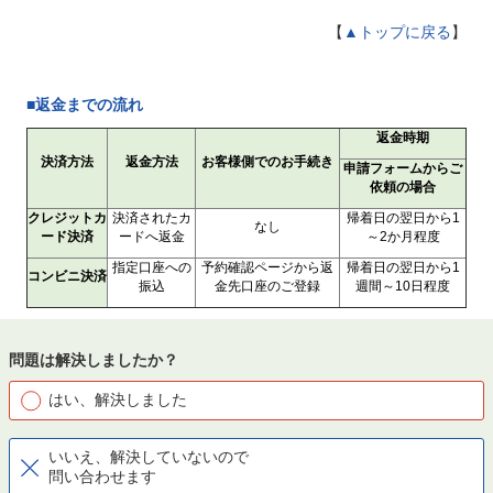
【
▲トップに戻る
】
■返金までの流れ
返金時期
決済方法
返金方法
お客様側でのお手続き
申請フォームからご
依頼の場合
クレジットカ
決済されたカ
帰着日の翌日から1
なし
ード決済
ードへ返金
～2か月程度
指定口座への
予約確認ページから返
帰着日の翌日から1
コンビニ決済
振込
金先口座のご登録
週間～10日程度
問題は解決しましたか？
はい、解決しました
いいえ、解決していないので
問い合わせます