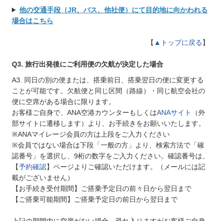
他の交通手段（JR、バス、他社便）にて目的地に向かわれる
場合はこちら
【
▲トップに戻る
】
Q3. 旅行出発後にご利用便の欠航が決定した場合
A3. 同日の別の便または、搭乗前日、搭乗翌日の便に変更する
ことが可能です。欠航便と同じ区間（路線）・同じ航空会社の
便に空席がある場合に限ります。
お客様ご自身で、ANA空港カウンターもしくは
ANAサイト
（外
部サイトに遷移します）より、お手続きをお願いいたします。
※ANAマイレージ会員の方は上段をご入力ください
※会員ではない場合は下段「一般の方」より、検索方法で「確
認番号」を選択し、9桁の数字をご入力ください。確認番号は、
【
予約確認
】ページよりご確認いただけます。（メールには記
載がございません）
【お手続き受付期間】ご搭乗予定日の前々日から翌日まで
【ご搭乗可能期間】ご搭乗予定日の前日から翌日まで
上記の期間内に空席がない場合、恐れ入りますがお客様ご自身