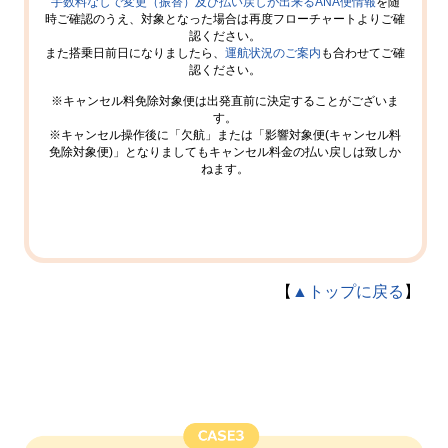
手数料なしで変更（振替）及び払い戻しが出来るANA便情報
を随
時ご確認のうえ、対象となった場合は再度フローチャートよりご確
認ください。
また搭乗日前日になりましたら、
運航状況のご案内
も合わせてご確
認ください。
※キャンセル料免除対象便は出発直前に決定することがございま
す。
※キャンセル操作後に「欠航」または「影響対象便(キャンセル料
免除対象便)」となりましてもキャンセル料金の払い戻しは致しか
ねます。
【
▲トップに戻る
】