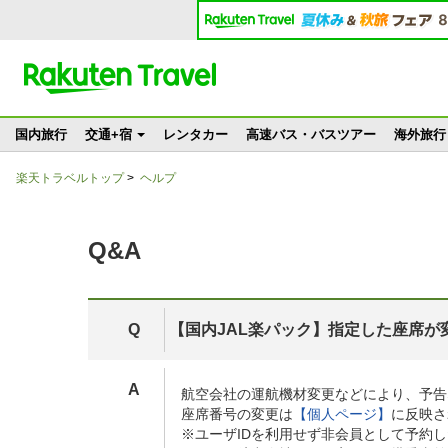
国内旅行
交通+宿
レンタカー
高速バス・バスツアー
海外旅行
楽天トラベルトップ
>
ヘルプ
Q&A
Q
【国内JAL楽パック】指定した座席が
A
航空会社の運航機材変更などにより、予告
座席番号の変更は
【個人ページ】
に反映さ
※ユーザIDを利用せず非会員として予約